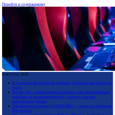
Перейти к содержимому
8 августа, 2026
6 полезных функций на Android, о которых вы могли не
знать
Не чат-бот, а прикладной ассистент: как AI-платформы
работают в промышленности и чего не хватает
российскому рынку
Alibaba представила Qwen3.8-Max — свою крупнейшую
ИИ-модель