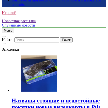
Как скачать приложение ВТБ на iPhone и Android: все
способы
Игровой
Новостная рассылка
Случайные новости
Меню
Найти:
Заголовки
Названы стоящие и недостойные
покупки новые видеокарты в РФ