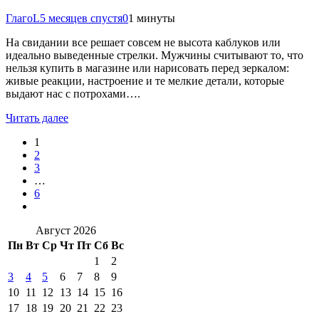
ГлагоL
5 месяцев спустя
0
1 минуты
На свидании все решает совсем не высота каблуков или
идеально выведенные стрелки. Мужчины считывают то, что
нельзя купить в магазине или нарисовать перед зеркалом:
живые реакции, настроение и те мелкие детали, которые
выдают нас с потрохами….
Читать далее
1
2
3
…
6
Август 2026
Пн
Вт
Ср
Чт
Пт
Сб
Вс
1
2
3
4
5
6
7
8
9
10
11
12
13
14
15
16
17
18
19
20
21
22
23