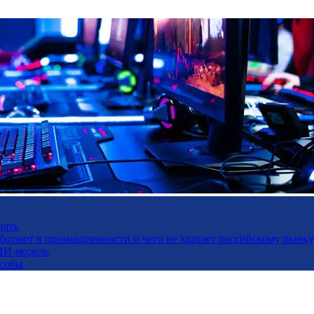
нать
работают в промышленности и чего не хватает российскому рынку
ИИ-модель
особы