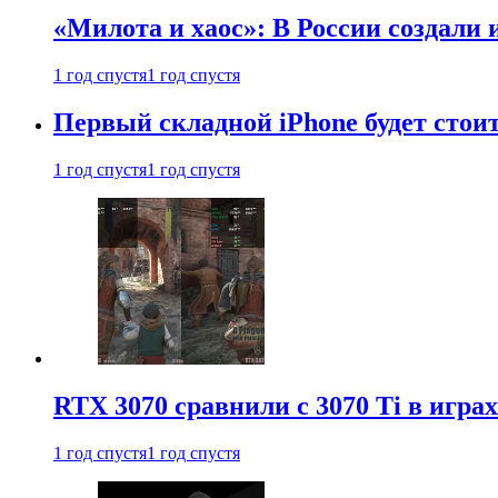
«Милота и хаос»: В России создали
1 год спустя
1 год спустя
Первый складной iPhone будет стоит
1 год спустя
1 год спустя
RTX 3070 сравнили с 3070 Ti в играх
1 год спустя
1 год спустя