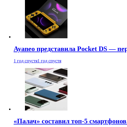
Ayaneo представила Pocket DS — пе
1 год спустя
1 год спустя
«Палач» составил топ-5 смартфонов