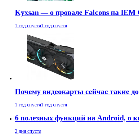
Kyxsan — о провале Falcons на IEM 
1 год спустя
1 год спустя
Почему видеокарты сейчас такие до
1 год спустя
1 год спустя
6 полезных функций на Android, о к
2 дня спустя