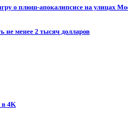
 игру о плюш-апокалипсисе на улицах М
ь не менее 2 тысяч долларов
 в 4K