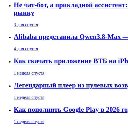
Не чат-бот, а прикладной ассистен
рынку
3 дня спустя
Alibaba представила Qwen3.8-Max
4 дня спустя
Как скачать приложение ВТБ на iPho
1 неделя спустя
Легендарный плеер из нулевых воз
1 неделя спустя
Как пополнить Google Play в 2026 го
1 неделя спустя