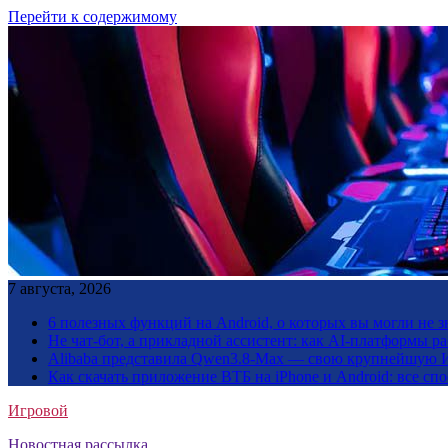
Перейти к содержимому
7 августа, 2026
6 полезных функций на Android, о которых вы могли не з
Не чат-бот, а прикладной ассистент: как AI-платформы 
Alibaba представила Qwen3.8-Max — свою крупнейшую 
Как скачать приложение ВТБ на iPhone и Android: все сп
Игровой
Новостная рассылка