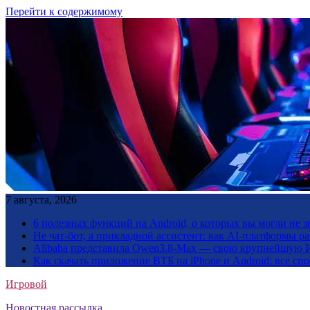
Перейти к содержимому
7 августа, 2026
6 полезных функций на Android, о которых вы могли не з
Не чат-бот, а прикладной ассистент: как AI-платформы 
Alibaba представила Qwen3.8-Max — свою крупнейшую 
Как скачать приложение ВТБ на iPhone и Android: все сп
Игровой
Новостная рассылка