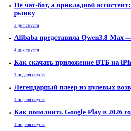
Не чат-бот, а прикладной ассистен
рынку
3 дня спустя
Alibaba представила Qwen3.8-Max
4 дня спустя
Как скачать приложение ВТБ на iPho
1 неделя спустя
Легендарный плеер из нулевых воз
1 неделя спустя
Как пополнить Google Play в 2026 го
1 неделя спустя