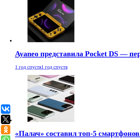
Ayaneo представила Pocket DS — пе
1 год спустя
1 год спустя
«Палач» составил топ-5 смартфонов