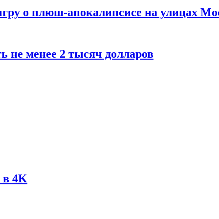
 игру о плюш-апокалипсисе на улицах М
ь не менее 2 тысяч долларов
 в 4K