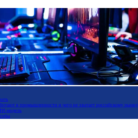
нать
работают в промышленности и чего не хватает российскому рынку
ИИ-модель
особы