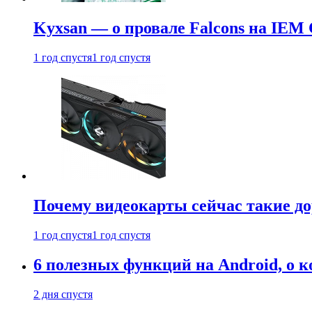
Kyxsan — о провале Falcons на IEM 
1 год спустя
1 год спустя
Почему видеокарты сейчас такие до
1 год спустя
1 год спустя
6 полезных функций на Android, о к
2 дня спустя