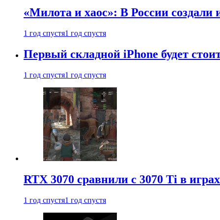
«Милота и хаос»: В России создали
1 год спустя
1 год спустя
Первый складной iPhone будет стоит
1 год спустя
1 год спустя
RTX 3070 сравнили с 3070 Ti в играх
1 год спустя
1 год спустя