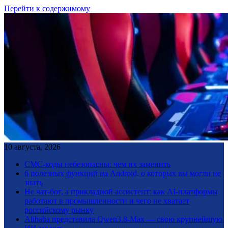
Перейти к содержимому
10 августа, 2026
СМС-коды небезопасны: чем их заменить
6 полезных функций на Android, о которых вы могли не
знать
Не чат-бот, а прикладной ассистент: как AI-платформы
работают в промышленности и чего не хватает
российскому рынку
Alibaba представила Qwen3.8-Max — свою крупнейшую