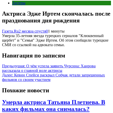
Актеры
Актриса Эдже Иртем скончалась после
празднования дня рождения
Газета.Ru
2 месяца спустя
0
1 минуты
Умерла 35-летняя звезда турецких сериалов "Клюквенный
щербет" и "Семья" Эдже Иртем. Об этом сообщили турецкие
СМИ со ссылкой на адвоката семьи.
Навигация по записям
Предыдущая:
О чём успела заявить Чурсина: Хаирова
рассказала о главной воле актрисы
Далее:
Кевин Спейси раскрыл Собчак детали запрещенных
фильмов со своим участием
Похожие новости
Умерла актриса Татьяна Плетнева. В
каких фильмах она снималась?