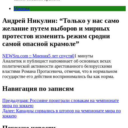
Мнения
Андрей Никулин: “Только у нас само
желание путем выборов и мирных
протестов изменить режим сродни
самой опасной крамоле”
NEWSru.com :: Мнения
5 лет спустя
0
1 минуты
Аналитик и публицист напоминает об основных вехах
политической активности арестованного белорусскими
властями Романа Протасевича, отмечая, что в нормальном
государстве его действия воспринимались бы как норма.
Навигация по записям
Предыдущая:
Россияне проиграли словакам на чемпионате
мира по хоккею
Далее:
Канадцы сорвались в штопор на чемпионате мира по
хоккею