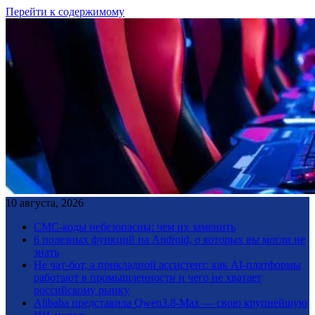
Перейти к содержимому
10 августа, 2026
СМС-коды небезопасны: чем их заменить
6 полезных функций на Android, о которых вы могли не
знать
Не чат-бот, а прикладной ассистент: как AI-платформы
работают в промышленности и чего не хватает
российскому рынку
Alibaba представила Qwen3.8-Max — свою крупнейшую