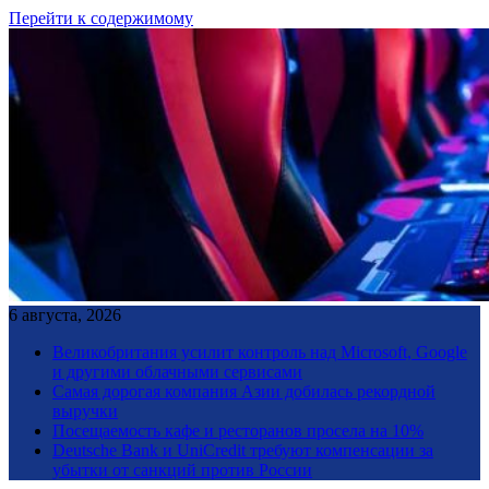
Перейти к содержимому
6 августа, 2026
Великобритания усилит контроль над Microsoft, Google
и другими облачными сервисами
Самая дорогая компания Азии добилась рекордной
выручки
Посещаемость кафе и ресторанов просела на 10%
Deutsche Bank и UniCredit требуют компенсации за
убытки от санкций против России