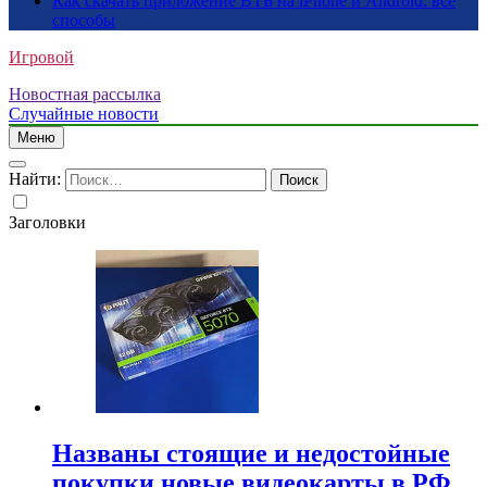
Как скачать приложение ВТБ на iPhone и Android: все
способы
Игровой
Новостная рассылка
Случайные новости
Меню
Найти:
Заголовки
Названы стоящие и недостойные
покупки новые видеокарты в РФ