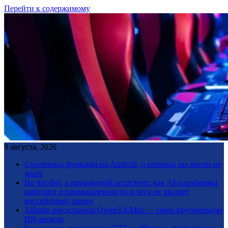
Перейти к содержимому
9 августа, 2026
6 полезных функций на Android, о которых вы могли не
знать
Не чат-бот, а прикладной ассистент: как AI-платформы
работают в промышленности и чего не хватает
российскому рынку
Alibaba представила Qwen3.8-Max — свою крупнейшую
ИИ-модель