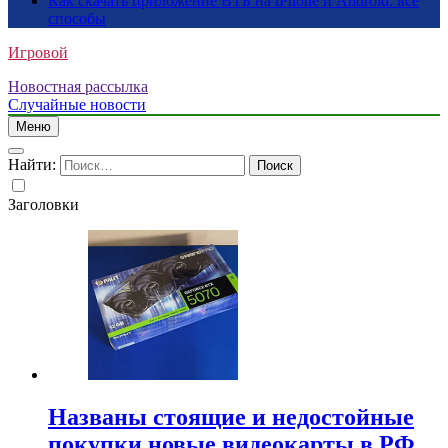
Как скачать приложение ВТБ на iPhone и Android: все
способы
Игровой
Новостная рассылка
Случайные новости
Меню
Найти:
Заголовки
Названы стоящие и недостойные
покупки новые видеокарты в РФ