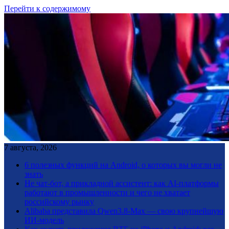
Перейти к содержимому
7 августа, 2026
6 полезных функций на Android, о которых вы могли не
знать
Не чат-бот, а прикладной ассистент: как AI-платформы
работают в промышленности и чего не хватает
российскому рынку
Alibaba представила Qwen3.8-Max — свою крупнейшую
ИИ-модель