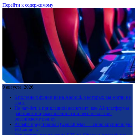
Перейти к содержимому
9 августа, 2026
6 полезных функций на Android, о которых вы могли не
знать
Не чат-бот, а прикладной ассистент: как AI-платформы
работают в промышленности и чего не хватает
российскому рынку
Alibaba представила Qwen3.8-Max — свою крупнейшую
ИИ-модель