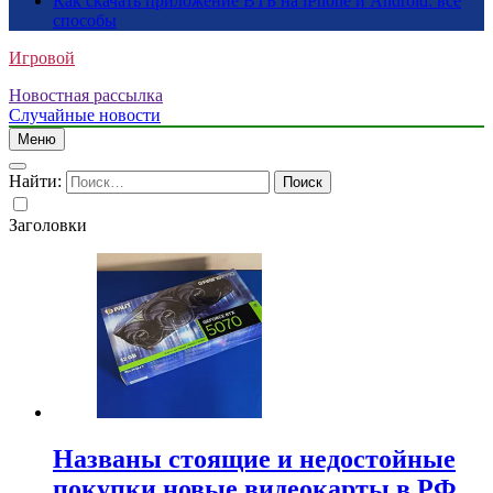
Как скачать приложение ВТБ на iPhone и Android: все
способы
Игровой
Новостная рассылка
Случайные новости
Меню
Найти:
Заголовки
Названы стоящие и недостойные
покупки новые видеокарты в РФ