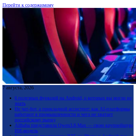
Перейти к содержимому
7 августа, 2026
6 полезных функций на Android, о которых вы могли не
знать
Не чат-бот, а прикладной ассистент: как AI-платформы
работают в промышленности и чего не хватает
российскому рынку
Alibaba представила Qwen3.8-Max — свою крупнейшую
ИИ-модель