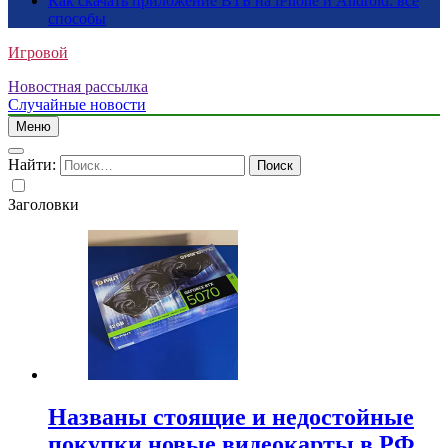
Как скачать приложение ВТБ на iPhone и Android: все
способы
Игровой
Новостная рассылка
Случайные новости
Меню
Найти:
Заголовки
Названы стоящие и недостойные
покупки новые видеокарты в РФ