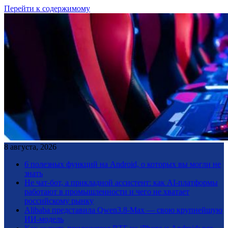
Перейти к содержимому
8 августа, 2026
6 полезных функций на Android, о которых вы могли не
знать
Не чат-бот, а прикладной ассистент: как AI-платформы
работают в промышленности и чего не хватает
российскому рынку
Alibaba представила Qwen3.8-Max — свою крупнейшую
ИИ-модель