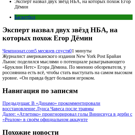
Эксперт назвал двух звёзд НБА, на которых похож Егор
Дёмин
Баскетбол
Эксперт назвал двух звёзд НБА, на
которых похож Егор Дёмин
Чемпионат.com
5 месяцев спустя
0
1 минуты
Журналист американского издания New York Post Брайан
Льюис поделился мыслями о потенциале разыгрывающего
«Бруклин Нетс» Егора Дёмина. По мнению обозревателя, у
россиянина есть всё, чтобы стать выступать на самом высоком
уровне. «Он правда будет большим игроком.
Навигация по записям
Предыдущая:
В «Динамо» прокомментировали
восстановление Луиса Чавеса после травмы
Далее:
«Атлетико» проигнорировал голы Винисиуса в дерби с
«Реалом» в своём официальном аккаунте
Похожие новости