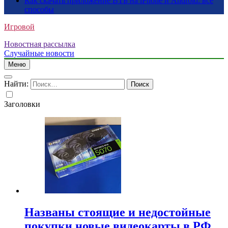
Как скачать приложение ВТБ на iPhone и Android: все
способы
Игровой
Новостная рассылка
Случайные новости
Меню
Найти:
Заголовки
Названы стоящие и недостойные
покупки новые видеокарты в РФ