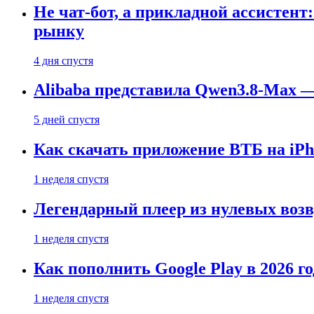
Не чат-бот, а прикладной ассистен
рынку
4 дня спустя
Alibaba представила Qwen3.8-Max
5 дней спустя
Как скачать приложение ВТБ на iPho
1 неделя спустя
Легендарный плеер из нулевых воз
1 неделя спустя
Как пополнить Google Play в 2026 го
1 неделя спустя