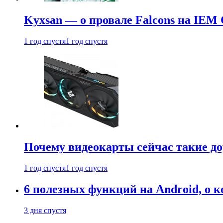
Kyxsan — о провале Falcons на IEM 
1 год спустя
1 год спустя
Почему видеокарты сейчас такие до
1 год спустя
1 год спустя
6 полезных функций на Android, о к
3 дня спустя