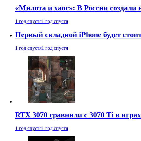
«Милота и хаос»: В России создали
1 год спустя
1 год спустя
Первый складной iPhone будет стоит
1 год спустя
1 год спустя
RTX 3070 сравнили с 3070 Ti в играх
1 год спустя
1 год спустя