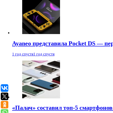
Ayaneo представила Pocket DS — пе
1 год спустя
1 год спустя
«Палач» составил топ-5 смартфонов