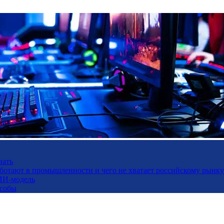
нать
работают в промышленности и чего не хватает российскому рынку
ИИ-модель
особы