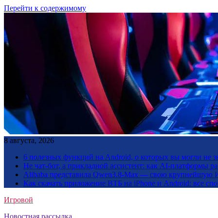
Перейти к содержимому
8 августа, 2026
6 полезных функций на Android, о которых вы могли не з
Не чат-бот, а прикладной ассистент: как AI-платформы 
Alibaba представила Qwen3.8-Max — свою крупнейшую 
Как скачать приложение ВТБ на iPhone и Android: все сп
Игровой
Новостная рассылка