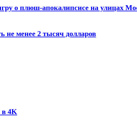
 игру о плюш-апокалипсисе на улицах М
ь не менее 2 тысяч долларов
 в 4K