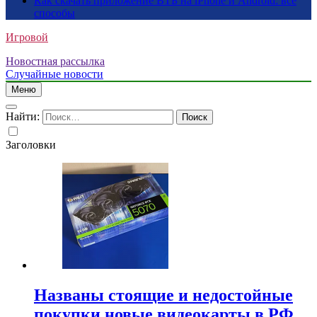
Как скачать приложение ВТБ на iPhone и Android: все
способы
Игровой
Новостная рассылка
Случайные новости
Меню
Найти:
Заголовки
Названы стоящие и недостойные
покупки новые видеокарты в РФ