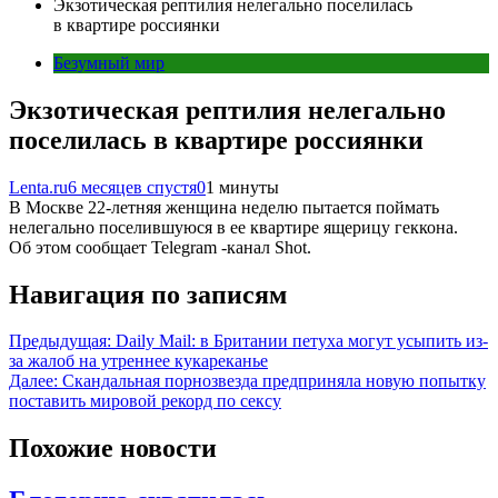
Экзотическая рептилия нелегально поселилась
в квартире россиянки
Безумный мир
Экзотическая рептилия нелегально
поселилась в квартире россиянки
Lenta.ru
6 месяцев спустя
0
1 минуты
В Москве 22-летняя женщина неделю пытается поймать
нелегально поселившуюся в ее квартире ящерицу геккона.
Об этом сообщает Telegram -канал Shot.
Навигация по записям
Предыдущая:
Daily Mail: в Британии петуха могут усыпить из-
за жалоб на утреннее кукареканье
Далее:
Скандальная порнозвезда предприняла новую попытку
поставить мировой рекорд по сексу
Похожие новости