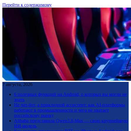
Перейти к содержимому
7 августа, 2026
6 полезных функций на Android, о которых вы могли не
знать
Не чат-бот, а прикладной ассистент: как AI-платформы
работают в промышленности и чего не хватает
российскому рынку
Alibaba представила Qwen3.8-Max — свою крупнейшую
ИИ-модель