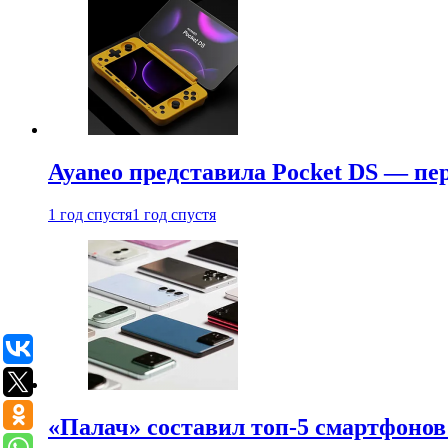
Ayaneo представила Pocket DS — пе
1 год спустя
1 год спустя
«Палач» составил топ-5 смартфонов