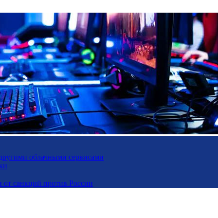
и другими облачными сервисами
ки
и от санкций против России