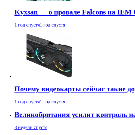
Kyxsan — о провале Falcons на IEM 
1 год спустя
1 год спустя
Почему видеокарты сейчас такие до
1 год спустя
1 год спустя
Великобритания усилит контроль на
3 недели спустя