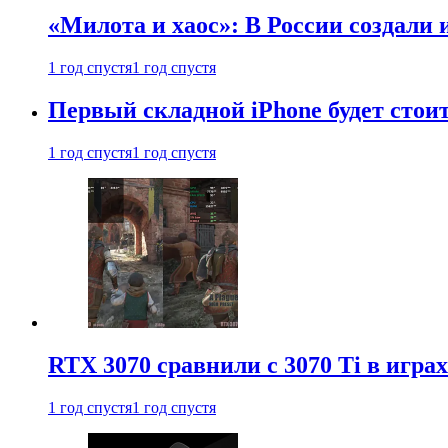
«Милота и хаос»: В России создали
1 год спустя
1 год спустя
Первый складной iPhone будет стоит
1 год спустя
1 год спустя
RTX 3070 сравнили с 3070 Ti в играх
1 год спустя
1 год спустя