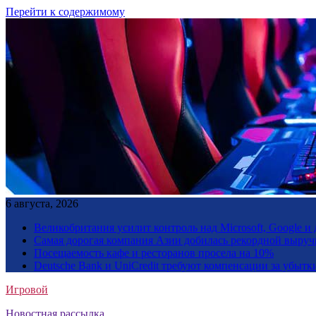
Перейти к содержимому
6 августа, 2026
Великобритания усилит контроль над Microsoft, Google 
Самая дорогая компания Азии добилась рекордной выруч
Посещаемость кафе и ресторанов просела на 10%
Deutsche Bank и UniCredit требуют компенсации за убытк
Игровой
Новостная рассылка