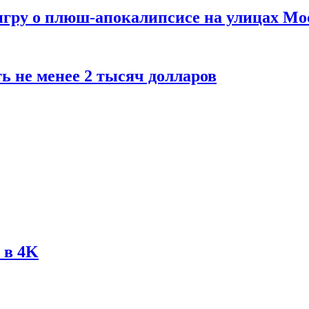
 игру о плюш-апокалипсисе на улицах М
ь не менее 2 тысяч долларов
 в 4K