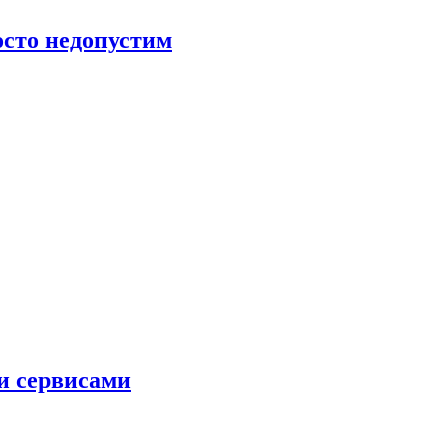
росто недопустим
и сервисами