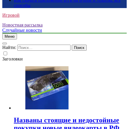
Как скачать приложение ВТБ на iPhone и Android: все
способы
Игровой
Новостная рассылка
Случайные новости
Меню
Найти:
Заголовки
Названы стоящие и недостойные
покупки новые видеокарты в РФ