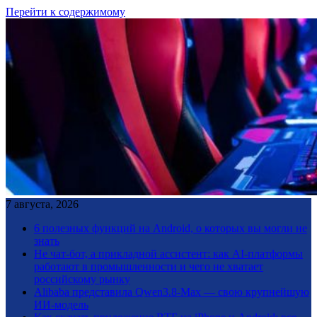
Перейти к содержимому
7 августа, 2026
6 полезных функций на Android, о которых вы могли не
знать
Не чат-бот, а прикладной ассистент: как AI-платформы
работают в промышленности и чего не хватает
российскому рынку
Alibaba представила Qwen3.8-Max — свою крупнейшую
ИИ-модель