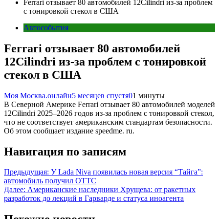
Ferrari отзывает 80 автомобилей 12Cilindri из-за проблем
с тонировкой стекол в США
Автособытия
Ferrari отзывает 80 автомобилей
12Cilindri из-за проблем с тонировкой
стекол в США
Моя Москва.онлайн
5 месяцев спустя
0
1 минуты
В Северной Америке Ferrari отзывает 80 автомобилей моделей
12Cilindri 2025–2026 годов из-за проблем с тонировкой стекол,
что не соответствует американским стандартам безопасности.
Об этом сообщает издание speedme. ru.
Навигация по записям
Предыдущая:
У Lada Niva появилась новая версия “Тайга”:
автомобиль получил ОТТС
Далее:
Американские наследники Хрущева: от ракетных
разработок до лекций в Гарварде и статуса иноагента