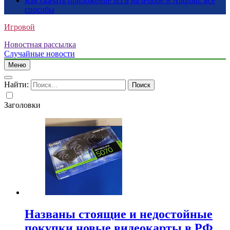
Как скачать приложение ВТБ на iPhone и Android: все
способы
Игровой
Новостная рассылка
Случайные новости
Меню
Найти:
Заголовки
Названы стоящие и недостойные
покупки новые видеокарты в РФ