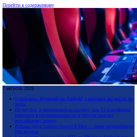
Перейти к содержимому
7 августа, 2026
6 полезных функций на Android, о которых вы могли не
знать
Не чат-бот, а прикладной ассистент: как AI-платформы
работают в промышленности и чего не хватает
российскому рынку
Alibaba представила Qwen3.8-Max — свою крупнейшую
ИИ-модель