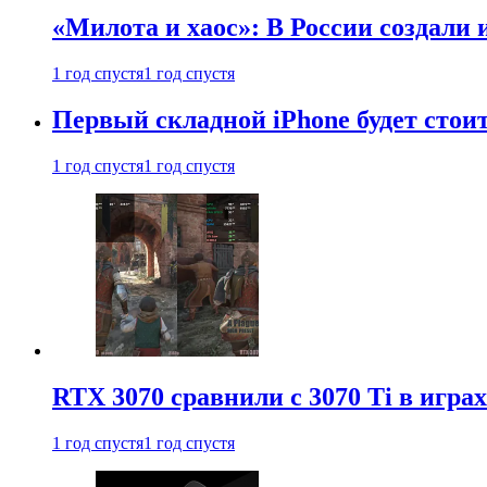
«Милота и хаос»: В России создали
1 год спустя
1 год спустя
Первый складной iPhone будет стоит
1 год спустя
1 год спустя
RTX 3070 сравнили с 3070 Ti в играх
1 год спустя
1 год спустя