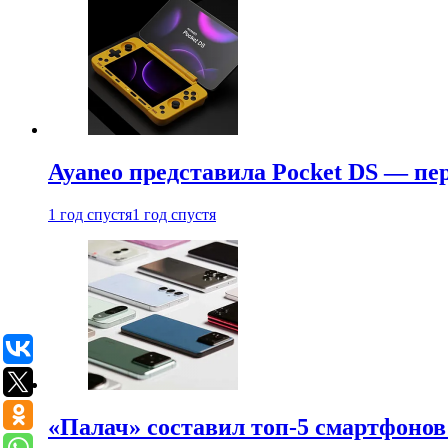
Ayaneo представила Pocket DS — пе
1 год спустя
1 год спустя
«Палач» составил топ-5 смартфонов