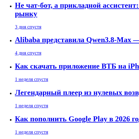
Не чат-бот, а прикладной ассистен
рынку
3 дня спустя
Alibaba представила Qwen3.8-Max
4 дня спустя
Как скачать приложение ВТБ на iPho
1 неделя спустя
Легендарный плеер из нулевых воз
1 неделя спустя
Как пополнить Google Play в 2026 го
1 неделя спустя