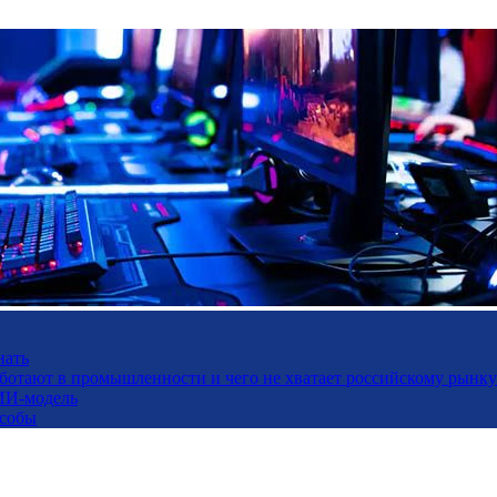
нать
работают в промышленности и чего не хватает российскому рынку
ИИ-модель
особы