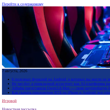
Перейти к содержимому
7 августа, 2026
6 полезных функций на Android, о которых вы могли не з
Не чат-бот, а прикладной ассистент: как AI-платформы 
Alibaba представила Qwen3.8-Max — свою крупнейшую 
Как скачать приложение ВТБ на iPhone и Android: все сп
Игровой
Новостная рассылка