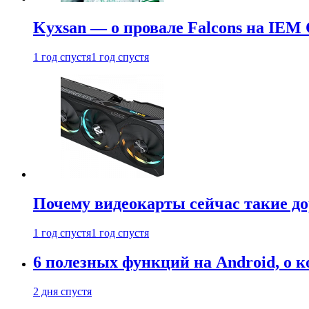
Kyxsan — о провале Falcons на IEM 
1 год спустя
1 год спустя
Почему видеокарты сейчас такие до
1 год спустя
1 год спустя
6 полезных функций на Android, о к
2 дня спустя