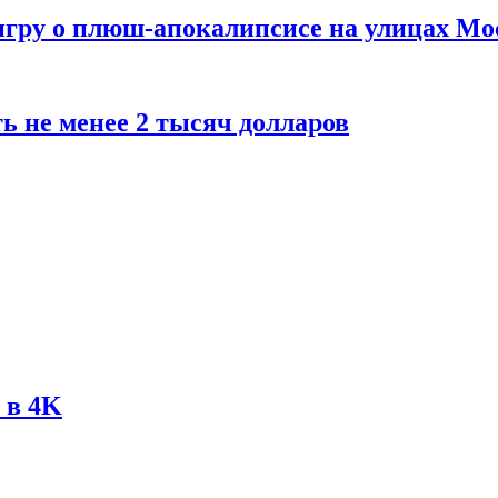
 игру о плюш-апокалипсисе на улицах М
ь не менее 2 тысяч долларов
 в 4K