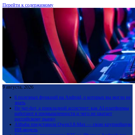
Перейти к содержимому
9 августа, 2026
6 полезных функций на Android, о которых вы могли не
знать
Не чат-бот, а прикладной ассистент: как AI-платформы
работают в промышленности и чего не хватает
российскому рынку
Alibaba представила Qwen3.8-Max — свою крупнейшую
ИИ-модель