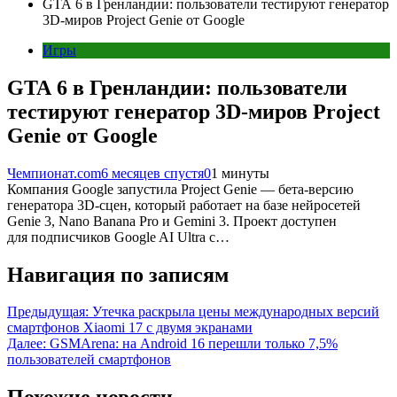
GTA 6 в Гренландии: пользователи тестируют генератор
3D-миров Project Genie от Google
Игры
GTA 6 в Гренландии: пользователи
тестируют генератор 3D-миров Project
Genie от Google
Чемпионат.com
6 месяцев спустя
0
1 минуты
Компания Google запустила Project Genie — бета-версию
генератора 3D-сцен, который работает на базе нейросетей
Genie 3, Nano Banana Pro и Gemini 3. Проект доступен
для подписчиков Google AI Ultra с…
Навигация по записям
Предыдущая:
Утечка раскрыла цены международных версий
смартфонов Xiaomi 17 с двумя экранами
Далее:
GSMArena: на Android 16 перешли только 7,5%
пользователей смартфонов