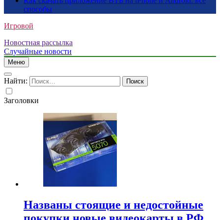
Как скачать приложение ВТБ на iPhone и Android: все
способы
Игровой
Новостная рассылка
Случайные новости
Меню
Найти:
Заголовки
Названы стоящие и недостойные
покупки новые видеокарты в РФ