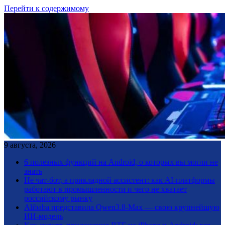
Перейти к содержимому
9 августа, 2026
6 полезных функций на Android, о которых вы могли не
знать
Не чат-бот, а прикладной ассистент: как AI-платформы
работают в промышленности и чего не хватает
российскому рынку
Alibaba представила Qwen3.8-Max — свою крупнейшую
ИИ-модель