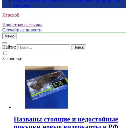
Как скачать приложение ВТБ на iPhone и Android: все
способы
Игровой
Новостная рассылка
Случайные новости
Меню
Найти:
Заголовки
Названы стоящие и недостойные
покупки новые видеокарты в РФ