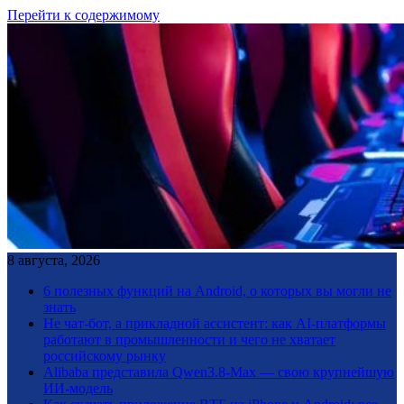
Перейти к содержимому
8 августа, 2026
6 полезных функций на Android, о которых вы могли не
знать
Не чат-бот, а прикладной ассистент: как AI-платформы
работают в промышленности и чего не хватает
российскому рынку
Alibaba представила Qwen3.8-Max — свою крупнейшую
ИИ-модель