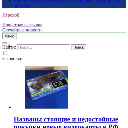
Как скачать приложение ВТБ на iPhone и Android: все
способы
Игровой
Новостная рассылка
Случайные новости
Меню
Найти:
Заголовки
Названы стоящие и недостойные
покупки новые видеокарты в РФ