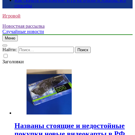
Как скачать приложение ВТБ на iPhone и Android: все
способы
Игровой
Новостная рассылка
Случайные новости
Меню
Найти:
Заголовки
Названы стоящие и недостойные
покупки новые видеокарты в РФ