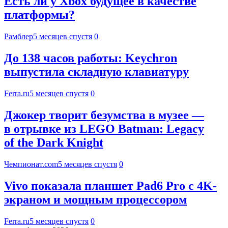
Есть ли у Xbox будущее в качестве
платформы?
Рамблер
5 месяцев спустя
0
До 138 часов работы: Keychron
выпустила складную клавиатуру
Ferra.ru
5 месяцев спустя
0
Джокер творит безумства в музее —
в отрывке из LEGO Batman: Legacy
of the Dark Knight
Чемпионат.com
5 месяцев спустя
0
Vivo показала планшет Pad6 Pro с 4K-
экраном и мощным процессором
Ferra.ru
5 месяцев спустя
0