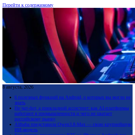
Перейти к содержимому
8 августа, 2026
6 полезных функций на Android, о которых вы могли не
знать
Не чат-бот, а прикладной ассистент: как AI-платформы
работают в промышленности и чего не хватает
российскому рынку
Alibaba представила Qwen3.8-Max — свою крупнейшую
ИИ-модель