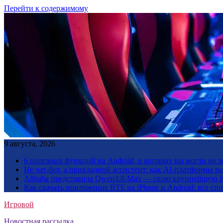
Перейти к содержимому
9 августа, 2026
6 полезных функций на Android, о которых вы могли не з
Не чат-бот, а прикладной ассистент: как AI-платформы 
Alibaba представила Qwen3.8-Max — свою крупнейшую 
Как скачать приложение ВТБ на iPhone и Android: все сп
Игровой
Новостная рассылка