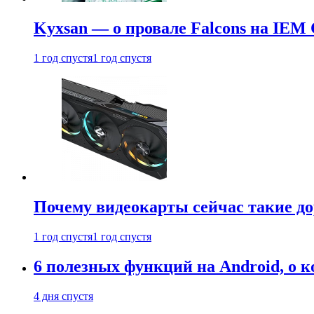
Kyxsan — о провале Falcons на IEM 
1 год спустя
1 год спустя
Почему видеокарты сейчас такие до
1 год спустя
1 год спустя
6 полезных функций на Android, о к
4 дня спустя