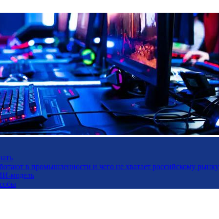
нать
работают в промышленности и чего не хватает российскому рынку
ИИ-модель
особы