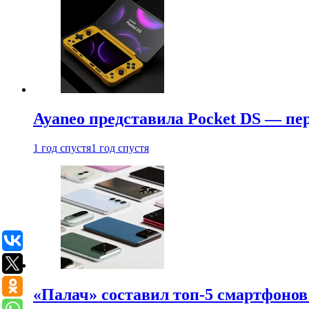
Ayaneo представила Pocket DS — пе
1 год спустя
1 год спустя
«Палач» составил топ-5 смартфонов