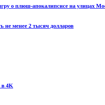
 игру о плюш-апокалипсисе на улицах М
ь не менее 2 тысяч долларов
 в 4K