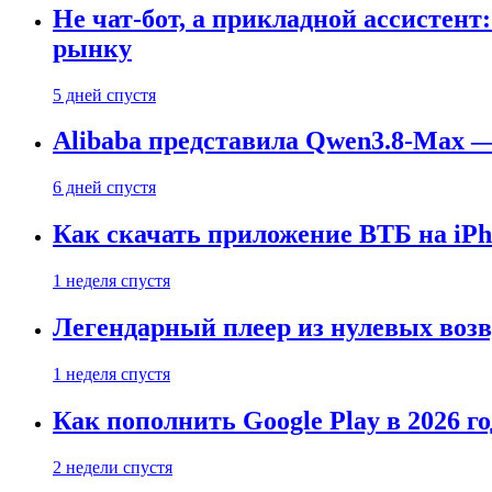
Не чат-бот, а прикладной ассистен
рынку
5 дней спустя
Alibaba представила Qwen3.8-Max
6 дней спустя
Как скачать приложение ВТБ на iPho
1 неделя спустя
Легендарный плеер из нулевых воз
1 неделя спустя
Как пополнить Google Play в 2026 го
2 недели спустя