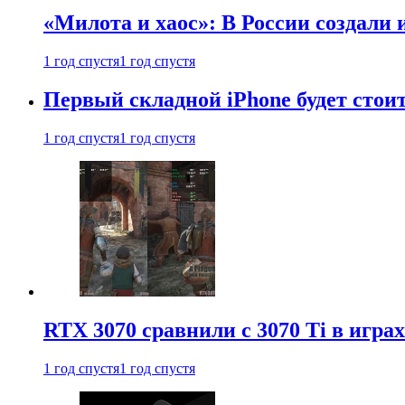
«Милота и хаос»: В России создали
1 год спустя
1 год спустя
Первый складной iPhone будет стоит
1 год спустя
1 год спустя
RTX 3070 сравнили с 3070 Ti в играх
1 год спустя
1 год спустя