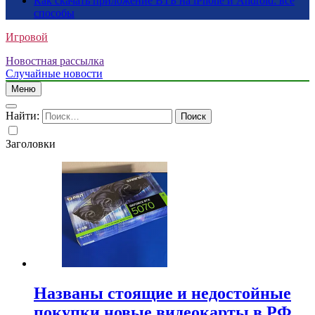
Как скачать приложение ВТБ на iPhone и Android: все
способы
Игровой
Новостная рассылка
Случайные новости
Меню
Найти:
Заголовки
Названы стоящие и недостойные
покупки новые видеокарты в РФ