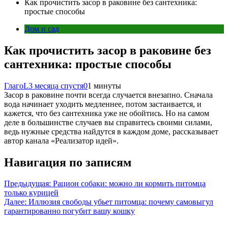
Как прочистить засор в раковине без сантехника:
простые способы
Дом и сад
Как прочистить засор в раковине без
сантехника: простые способы
ГлагоL
3 месяца спустя
0
1 минуты
Засор в раковине почти всегда случается внезапно. Сначала
вода начинает уходить медленнее, потом застаивается, и
кажется, что без сантехника уже не обойтись. Но на самом
деле в большинстве случаев вы справитесь своими силами,
ведь нужные средства найдутся в каждом доме, рассказывает
автор канала «Реализатор идей».
Навигация по записям
Предыдущая:
Рацион собаки: можно ли кормить питомца
только курицей
Далее:
Иллюзия свободы убьет питомца: почему самовыгул
гарантированно погубит вашу кошку