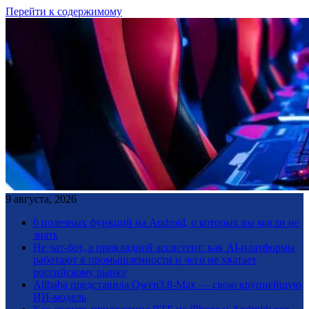
Перейти к содержимому
9 августа, 2026
6 полезных функций на Android, о которых вы могли не
знать
Не чат-бот, а прикладной ассистент: как AI-платформы
работают в промышленности и чего не хватает
российскому рынку
Alibaba представила Qwen3.8-Max — свою крупнейшую
ИИ-модель