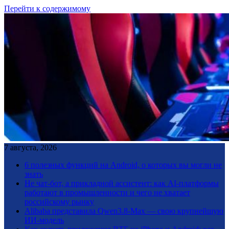
Перейти к содержимому
7 августа, 2026
6 полезных функций на Android, о которых вы могли не
знать
Не чат-бот, а прикладной ассистент: как AI-платформы
работают в промышленности и чего не хватает
российскому рынку
Alibaba представила Qwen3.8-Max — свою крупнейшую
ИИ-модель