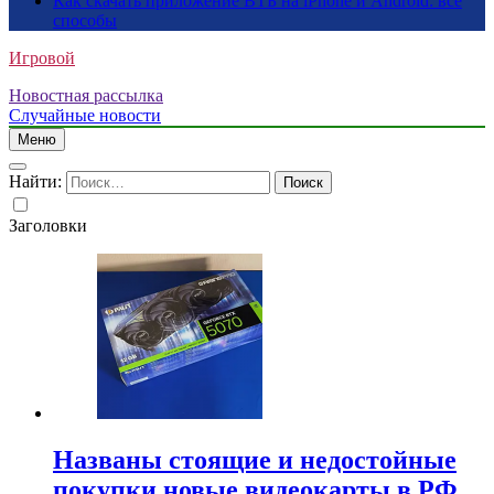
Как скачать приложение ВТБ на iPhone и Android: все
способы
Игровой
Новостная рассылка
Случайные новости
Меню
Найти:
Заголовки
Названы стоящие и недостойные
покупки новые видеокарты в РФ