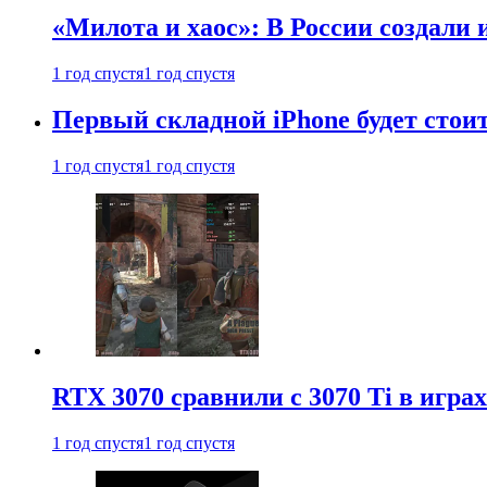
«Милота и хаос»: В России создали
1 год спустя
1 год спустя
Первый складной iPhone будет стоит
1 год спустя
1 год спустя
RTX 3070 сравнили с 3070 Ti в играх
1 год спустя
1 год спустя