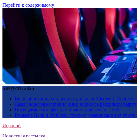
Перейти к содержимому
6 августа, 2026
Великобритания усилит контроль над Microsoft, Google 
Самая дорогая компания Азии добилась рекордной выруч
Посещаемость кафе и ресторанов просела на 10%
Deutsche Bank и UniCredit требуют компенсации за убытк
Игровой
Новостная рассылка