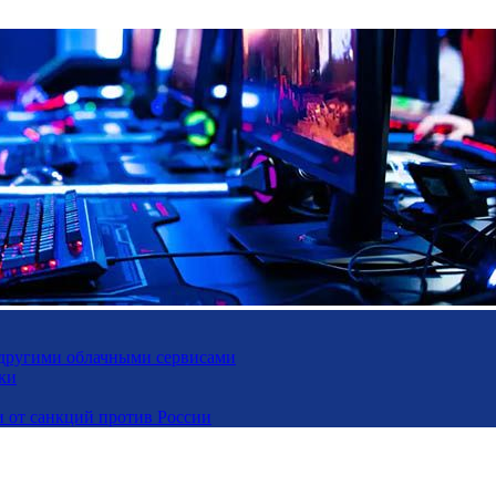
и другими облачными сервисами
ки
и от санкций против России