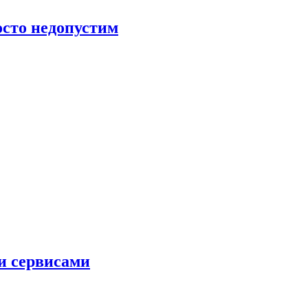
росто недопустим
и сервисами