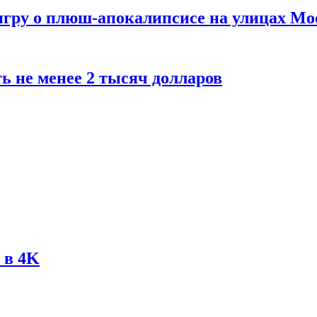
 игру о плюш-апокалипсисе на улицах М
ь не менее 2 тысяч долларов
 в 4K