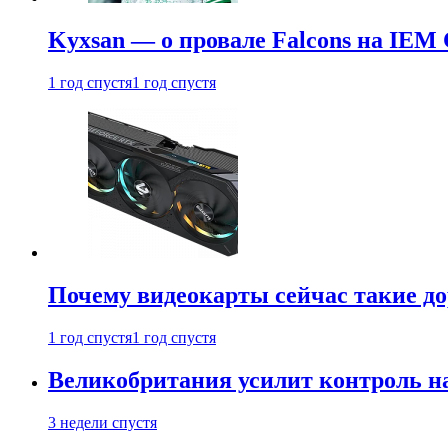
Kyxsan — о провале Falcons на IEM 
1 год спустя
1 год спустя
Почему видеокарты сейчас такие до
1 год спустя
1 год спустя
Великобритания усилит контроль на
3 недели спустя