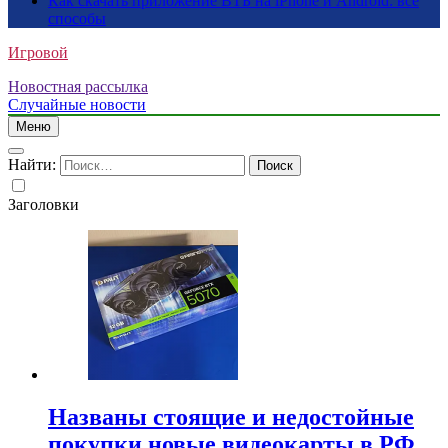
Как скачать приложение ВТБ на iPhone и Android: все
способы
Игровой
Новостная рассылка
Случайные новости
Меню
Найти:
Заголовки
Названы стоящие и недостойные
покупки новые видеокарты в РФ