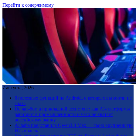
Перейти к содержимому
7 августа, 2026
6 полезных функций на Android, о которых вы могли не
знать
Не чат-бот, а прикладной ассистент: как AI-платформы
работают в промышленности и чего не хватает
российскому рынку
Alibaba представила Qwen3.8-Max — свою крупнейшую
ИИ-модель