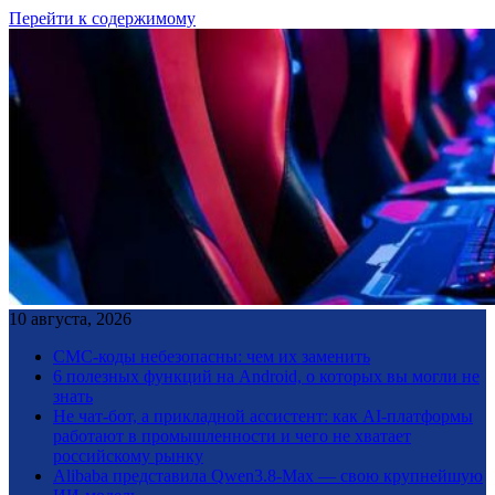
Перейти к содержимому
10 августа, 2026
СМС-коды небезопасны: чем их заменить
6 полезных функций на Android, о которых вы могли не
знать
Не чат-бот, а прикладной ассистент: как AI-платформы
работают в промышленности и чего не хватает
российскому рынку
Alibaba представила Qwen3.8-Max — свою крупнейшую