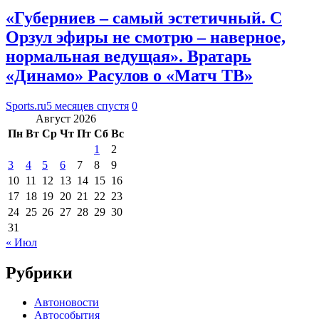
«Губерниев – самый эстетичный. С
Орзул эфиры не смотрю – наверное,
нормальная ведущая». Вратарь
«Динамо» Расулов о «Матч ТВ»
Sports.ru
5 месяцев спустя
0
Август 2026
Пн
Вт
Ср
Чт
Пт
Сб
Вс
1
2
3
4
5
6
7
8
9
10
11
12
13
14
15
16
17
18
19
20
21
22
23
24
25
26
27
28
29
30
31
« Июл
Рубрики
Автоновости
Автособытия