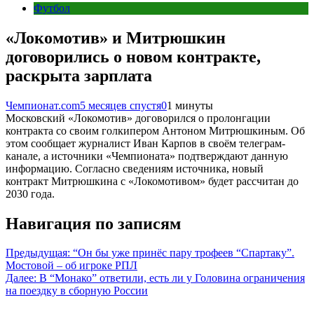
Футбол
«Локомотив» и Митрюшкин
договорились о новом контракте,
раскрыта зарплата
Чемпионат.com
5 месяцев спустя
0
1 минуты
Московский «Локомотив» договорился о пролонгации
контракта со своим голкипером Антоном Митрюшкиным. Об
этом сообщает журналист Иван Карпов в своём телеграм-
канале, а источники «Чемпионата» подтверждают данную
информацию. Согласно сведениям источника, новый
контракт Митрюшкина с «Локомотивом» будет рассчитан до
2030 года.
Навигация по записям
Предыдущая:
“Он бы уже принёс пару трофеев “Спартаку”.
Мостовой – об игроке РПЛ
Далее:
В “Монако” ответили, есть ли у Головина ограничения
на поездку в сборную России