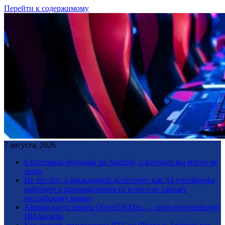
Перейти к содержимому
7 августа, 2026
6 полезных функций на Android, о которых вы могли не
знать
Не чат-бот, а прикладной ассистент: как AI-платформы
работают в промышленности и чего не хватает
российскому рынку
Alibaba представила Qwen3.8-Max — свою крупнейшую
ИИ-модель