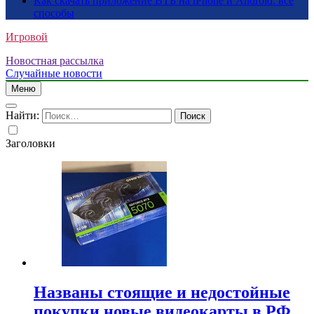
Как скачать приложение ВТБ на iPhone и Android: все
способы
Игровой
Новостная рассылка
Случайные новости
Меню
Найти:
Заголовки
Названы стоящие и недостойные
покупки новые видеокарты в РФ