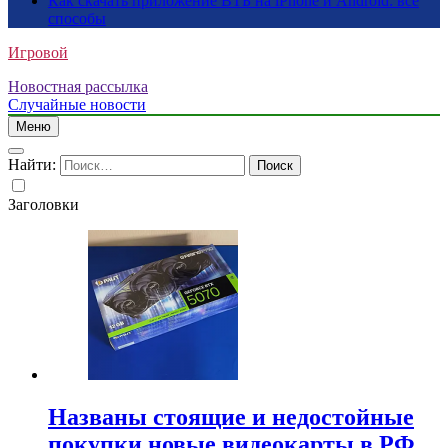
Как скачать приложение ВТБ на iPhone и Android: все
способы
Игровой
Новостная рассылка
Случайные новости
Меню
Найти:
Заголовки
Названы стоящие и недостойные
покупки новые видеокарты в РФ