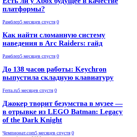
Есть ли у Xbox будущее в качестве
платформы?
Рамблер
5 месяцев спустя
0
Как найти сломанную систему
наведения в Arc Raiders: гайд
Рамблер
5 месяцев спустя
0
До 138 часов работы: Keychron
выпустила складную клавиатуру
Ferra.ru
5 месяцев спустя
0
Джокер творит безумства в музее —
в отрывке из LEGO Batman: Legacy
of the Dark Knight
Чемпионат.com
5 месяцев спустя
0