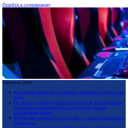
Перейти к содержимому
9 августа, 2026
6 полезных функций на Android, о которых вы могли не
знать
Не чат-бот, а прикладной ассистент: как AI-платформы
работают в промышленности и чего не хватает
российскому рынку
Alibaba представила Qwen3.8-Max — свою крупнейшую
ИИ-модель