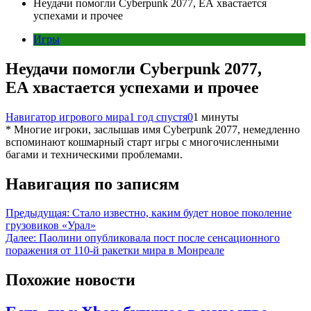
Неудачи помогли Cyberpunk 2077, ЕА хвастается
успехами и прочее
Игры
Неудачи помогли Cyberpunk 2077,
ЕА хвастается успехами и прочее
Навигатор игрового мира
1 год спустя
0
1 минуты
* Многие игроки, заслышав имя Cyberpunk 2077, немедленно
вспоминают кошмарный старт игры с многочисленными
багами и техническими проблемами.
Навигация по записям
Предыдущая:
Стало известно, каким будет новое поколение
грузовиков «Урал»
Далее:
Паолини опубликовала пост после сенсационного
поражения от 110-й ракетки мира в Монреале
Похожие новости