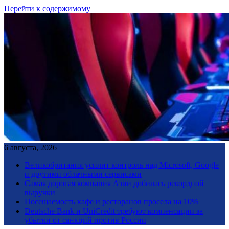
Перейти к содержимому
6 августа, 2026
Великобритания усилит контроль над Microsoft, Google
и другими облачными сервисами
Самая дорогая компания Азии добилась рекордной
выручки
Посещаемость кафе и ресторанов просела на 10%
Deutsche Bank и UniCredit требуют компенсации за
убытки от санкций против России