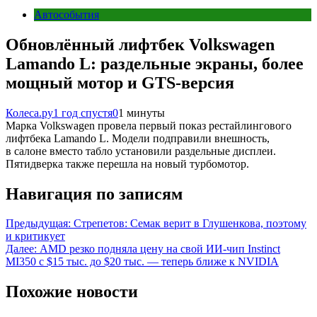
Автособытия
Обновлённый лифтбек Volkswagen
Lamando L: раздельные экраны, более
мощный мотор и GTS-версия
Колеса.ру
1 год спустя
0
1 минуты
Марка Volkswagen провела первый показ рестайлингового
лифтбека Lamando L. Модели подправили внешность,
в салоне вместо табло установили раздельные дисплеи.
Пятидверка также перешла на новый турбомотор.
Навигация по записям
Предыдущая:
Стрепетов: Семак верит в Глушенкова, поэтому
и критикует
Далее:
AMD резко подняла цену на свой ИИ-чип Instinct
MI350 с $15 тыс. до $20 тыс. — теперь ближе к NVIDIA
Похожие новости