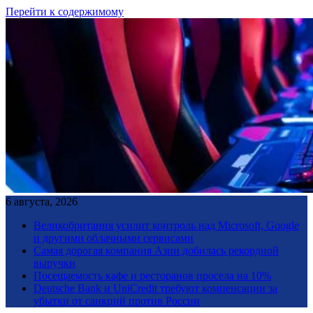
Перейти к содержимому
6 августа, 2026
Великобритания усилит контроль над Microsoft, Google
и другими облачными сервисами
Самая дорогая компания Азии добилась рекордной
выручки
Посещаемость кафе и ресторанов просела на 10%
Deutsche Bank и UniCredit требуют компенсации за
убытки от санкций против России