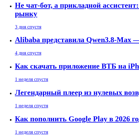
Не чат-бот, а прикладной ассистен
рынку
3 дня спустя
Alibaba представила Qwen3.8-Max
4 дня спустя
Как скачать приложение ВТБ на iPho
1 неделя спустя
Легендарный плеер из нулевых воз
1 неделя спустя
Как пополнить Google Play в 2026 го
1 неделя спустя