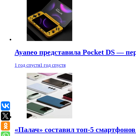
Ayaneo представила Pocket DS — пе
1 год спустя
1 год спустя
«Палач» составил топ-5 смартфонов