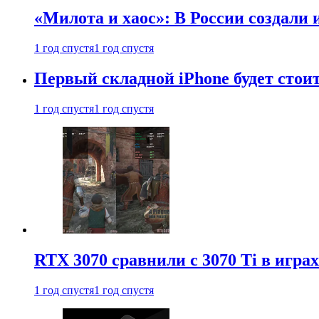
«Милота и хаос»: В России создали
1 год спустя
1 год спустя
Первый складной iPhone будет стоит
1 год спустя
1 год спустя
RTX 3070 сравнили с 3070 Ti в играх
1 год спустя
1 год спустя