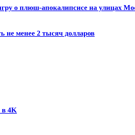
 игру о плюш-апокалипсисе на улицах М
ь не менее 2 тысяч долларов
 в 4K