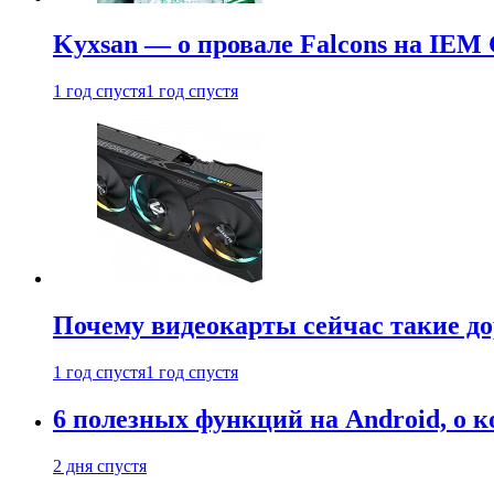
Kyxsan — о провале Falcons на IEM 
1 год спустя
1 год спустя
Почему видеокарты сейчас такие до
1 год спустя
1 год спустя
6 полезных функций на Android, о к
2 дня спустя