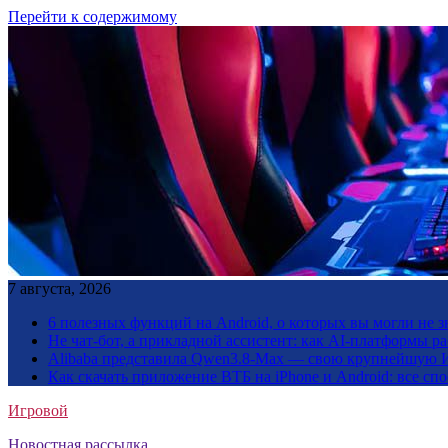
Перейти к содержимому
7 августа, 2026
6 полезных функций на Android, о которых вы могли не з
Не чат-бот, а прикладной ассистент: как AI-платформы 
Alibaba представила Qwen3.8-Max — свою крупнейшую 
Как скачать приложение ВТБ на iPhone и Android: все сп
Игровой
Новостная рассылка