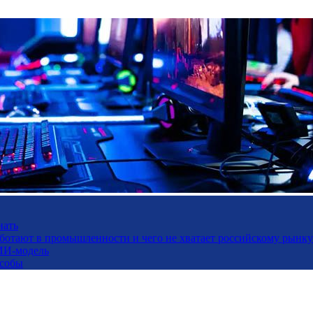
нать
работают в промышленности и чего не хватает российскому рынку
ИИ-модель
особы