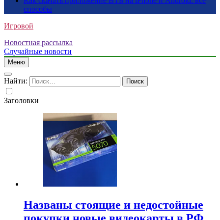
Как скачать приложение ВТБ на iPhone и Android: все
способы
Игровой
Новостная рассылка
Случайные новости
Меню
Найти:
Заголовки
Названы стоящие и недостойные
покупки новые видеокарты в РФ