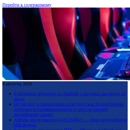
Перейти к содержимому
8 августа, 2026
6 полезных функций на Android, о которых вы могли не
знать
Не чат-бот, а прикладной ассистент: как AI-платформы
работают в промышленности и чего не хватает
российскому рынку
Alibaba представила Qwen3.8-Max — свою крупнейшую
ИИ-модель