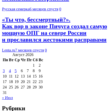
Русская семерка
6 месяцев спустя
0
«Ты что, бессмертный?».
Как вор в законе Пичуга создал самую
мощную ОПГ на севере России
и прославился жестокими расправами
Lenta.ru
7 месяцев спустя
0
Август 2026
Пн
Вт
Ср
Чт
Пт
Сб
Вс
1
2
3
4
5
6
7
8
9
10
11
12
13
14
15
16
17
18
19
20
21
22
23
24
25
26
27
28
29
30
31
« Июл
Рубрики