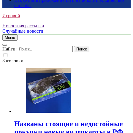
Как скачать приложение ВТБ на iPhone и Android: все
способы
Игровой
Новостная рассылка
Случайные новости
Меню
Найти:
Заголовки
Названы стоящие и недостойные
покупки новые видеокарты в РФ