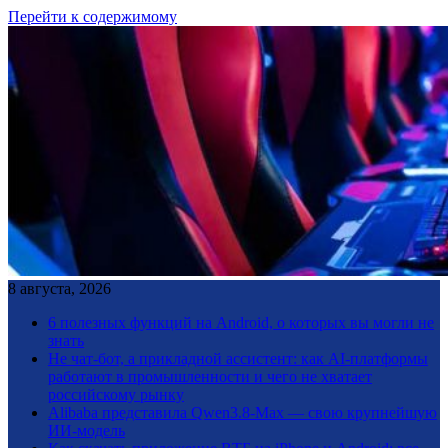
Перейти к содержимому
8 августа, 2026
6 полезных функций на Android, о которых вы могли не
знать
Не чат-бот, а прикладной ассистент: как AI-платформы
работают в промышленности и чего не хватает
российскому рынку
Alibaba представила Qwen3.8-Max — свою крупнейшую
ИИ-модель