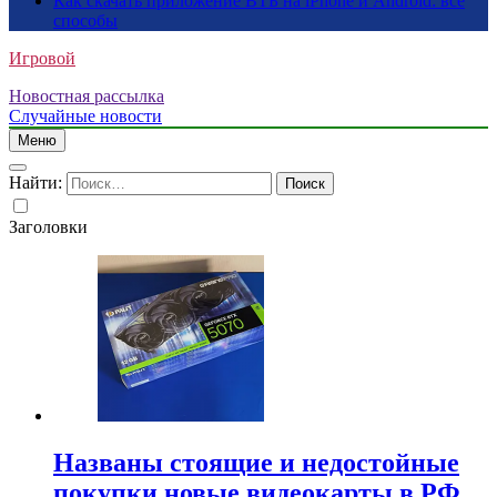
Как скачать приложение ВТБ на iPhone и Android: все
способы
Игровой
Новостная рассылка
Случайные новости
Меню
Найти:
Заголовки
Названы стоящие и недостойные
покупки новые видеокарты в РФ