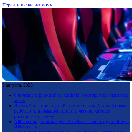
Перейти к содержимому
9 августа, 2026
6 полезных функций на Android, о которых вы могли не
знать
Не чат-бот, а прикладной ассистент: как AI-платформы
работают в промышленности и чего не хватает
российскому рынку
Alibaba представила Qwen3.8-Max — свою крупнейшую
ИИ-модель