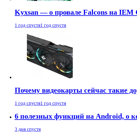
Kyxsan — о провале Falcons на IEM 
1 год спустя
1 год спустя
Почему видеокарты сейчас такие до
1 год спустя
1 год спустя
6 полезных функций на Android, о к
3 дня спустя