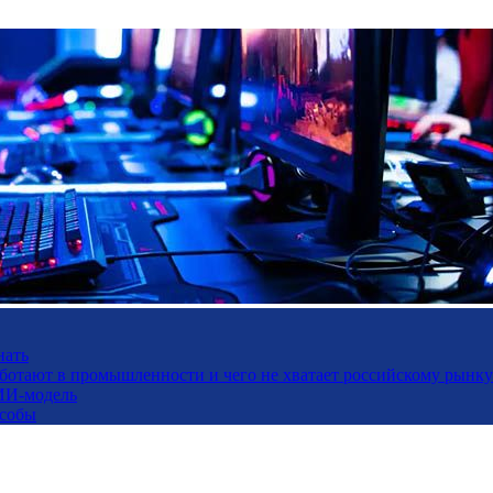
нать
работают в промышленности и чего не хватает российскому рынку
ИИ-модель
особы