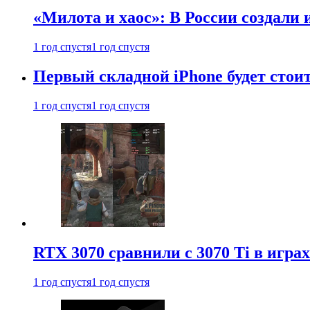
«Милота и хаос»: В России создали
1 год спустя
1 год спустя
Первый складной iPhone будет стоит
1 год спустя
1 год спустя
RTX 3070 сравнили с 3070 Ti в играх
1 год спустя
1 год спустя