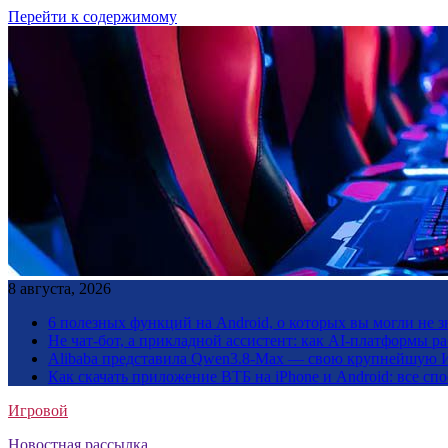
Перейти к содержимому
8 августа, 2026
6 полезных функций на Android, о которых вы могли не з
Не чат-бот, а прикладной ассистент: как AI-платформы 
Alibaba представила Qwen3.8-Max — свою крупнейшую 
Как скачать приложение ВТБ на iPhone и Android: все сп
Игровой
Новостная рассылка