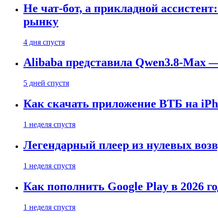
Не чат-бот, а прикладной ассистен
рынку
4 дня спустя
Alibaba представила Qwen3.8-Max
5 дней спустя
Как скачать приложение ВТБ на iPho
1 неделя спустя
Легендарный плеер из нулевых воз
1 неделя спустя
Как пополнить Google Play в 2026 го
1 неделя спустя