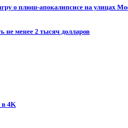
 игру о плюш-апокалипсисе на улицах М
ь не менее 2 тысяч долларов
 в 4K