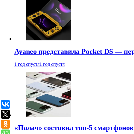
Ayaneo представила Pocket DS — пе
1 год спустя
1 год спустя
«Палач» составил топ-5 смартфонов