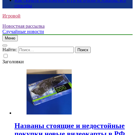
Как скачать приложение ВТБ на iPhone и Android: все
способы
Игровой
Новостная рассылка
Случайные новости
Меню
Найти:
Заголовки
Названы стоящие и недостойные
покупки новые видеокарты в РФ