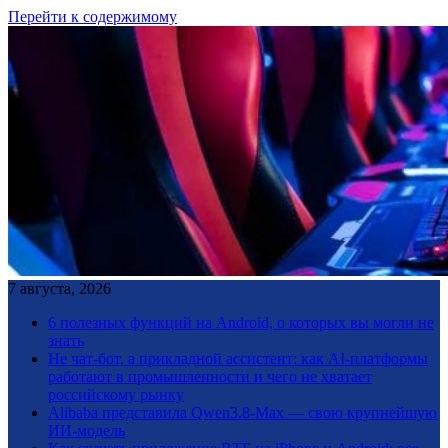
Перейти к содержимому
7 августа, 2026
6 полезных функций на Android, о которых вы могли не
знать
Не чат-бот, а прикладной ассистент: как AI-платформы
работают в промышленности и чего не хватает
российскому рынку
Alibaba представила Qwen3.8-Max — свою крупнейшую
ИИ-модель