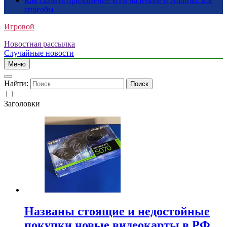
Как скачать приложение ВТБ на iPhone и Android: все
способы
Игровой
Новостная рассылка
Случайные новости
Меню
Найти:
Заголовки
Названы стоящие и недостойные
покупки новые видеокарты в РФ