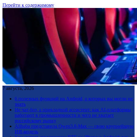
Перейти к содержимому
7 августа, 2026
6 полезных функций на Android, о которых вы могли не
знать
Не чат-бот, а прикладной ассистент: как AI-платформы
работают в промышленности и чего не хватает
российскому рынку
Alibaba представила Qwen3.8-Max — свою крупнейшую
ИИ-модель