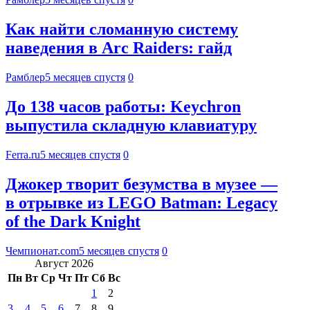
Как найти сломанную систему
наведения в Arc Raiders: гайд
Рамблер
5 месяцев спустя
0
До 138 часов работы: Keychron
выпустила складную клавиатуру
Ferra.ru
5 месяцев спустя
0
Джокер творит безумства в музее —
в отрывке из LEGO Batman: Legacy
of the Dark Knight
Чемпионат.com
5 месяцев спустя
0
Август 2026
Пн
Вт
Ср
Чт
Пт
Сб
Вс
1
2
3
4
5
6
7
8
9