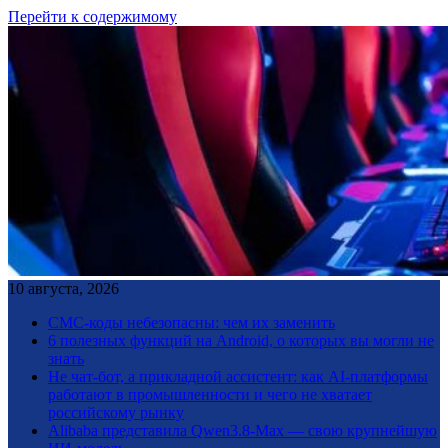
Перейти к содержимому
10 августа, 2026
СМС-коды небезопасны: чем их заменить
6 полезных функций на Android, о которых вы могли не
знать
Не чат-бот, а прикладной ассистент: как AI-платформы
работают в промышленности и чего не хватает
российскому рынку
Alibaba представила Qwen3.8-Max — свою крупнейшую