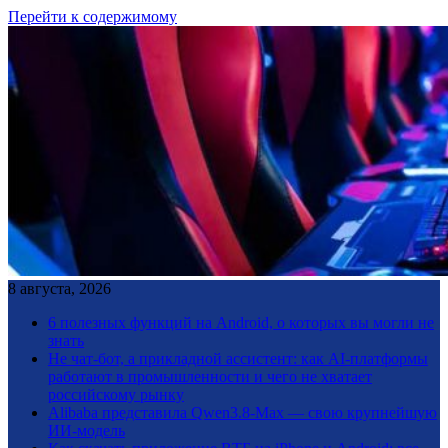
Перейти к содержимому
8 августа, 2026
6 полезных функций на Android, о которых вы могли не
знать
Не чат-бот, а прикладной ассистент: как AI-платформы
работают в промышленности и чего не хватает
российскому рынку
Alibaba представила Qwen3.8-Max — свою крупнейшую
ИИ-модель