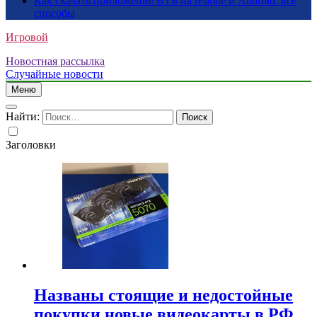
Как скачать приложение ВТБ на iPhone и Android: все
способы
Игровой
Новостная рассылка
Случайные новости
Меню
Найти:
Заголовки
Названы стоящие и недостойные
покупки новые видеокарты в РФ