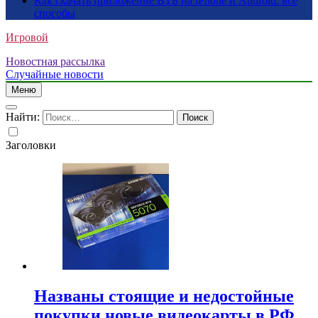
Как скачать приложение ВТБ на iPhone и Android: все
способы
Игровой
Новостная рассылка
Случайные новости
Меню
Найти:
Заголовки
Названы стоящие и недостойные
покупки новые видеокарты в РФ