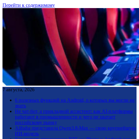
Перейти к содержимому
7 августа, 2026
6 полезных функций на Android, о которых вы могли не
знать
Не чат-бот, а прикладной ассистент: как AI-платформы
работают в промышленности и чего не хватает
российскому рынку
Alibaba представила Qwen3.8-Max — свою крупнейшую
ИИ-модель