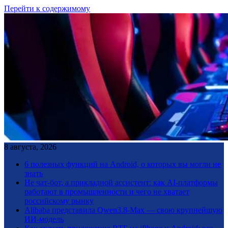
Перейти к содержимому
8 августа, 2026
6 полезных функций на Android, о которых вы могли не
знать
Не чат-бот, а прикладной ассистент: как AI-платформы
работают в промышленности и чего не хватает
российскому рынку
Alibaba представила Qwen3.8-Max — свою крупнейшую
ИИ-модель