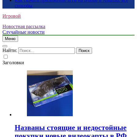
Как скачать приложение ВТБ на iPhone и Android: все
способы
Игровой
Новостная рассылка
Случайные новости
Меню
Найти:
Заголовки
Названы стоящие и недостойные
покупки новые видеокарты в РФ