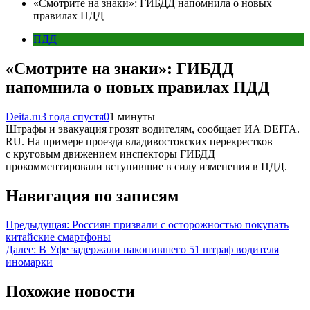
«Смотрите на знаки»: ГИБДД напомнила о новых
правилах ПДД
ПДД
«Смотрите на знаки»: ГИБДД
напомнила о новых правилах ПДД
Deita.ru
3 года спустя
0
1 минуты
Штрафы и эвакуация грозят водителям, сообщает ИА DEITA.
RU. На примере проезда владивостокских перекрестков
с круговым движением инспекторы ГИБДД
прокомментировали вступившие в силу изменения в ПДД.
Навигация по записям
Предыдущая:
Россиян призвали с осторожностью покупать
китайские смартфоны
Далее:
В Уфе задержали накопившего 51 штраф водителя
иномарки
Похожие новости