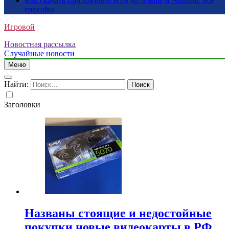
Как скачать приложение ВТБ на iPhone и Android: все
способы
Игровой
Новостная рассылка
Случайные новости
Меню
Найти:
Заголовки
Названы стоящие и недостойные
покупки новые видеокарты в РФ