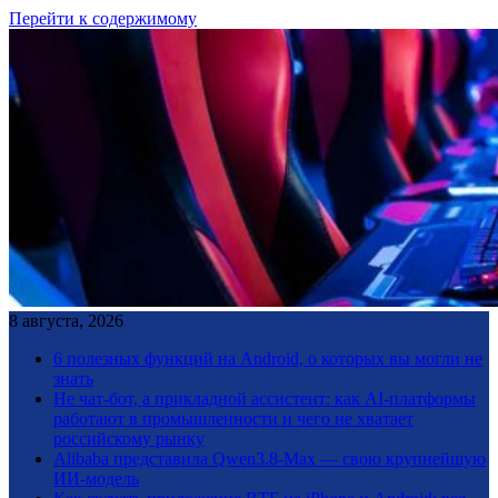
Перейти к содержимому
8 августа, 2026
6 полезных функций на Android, о которых вы могли не
знать
Не чат-бот, а прикладной ассистент: как AI-платформы
работают в промышленности и чего не хватает
российскому рынку
Alibaba представила Qwen3.8-Max — свою крупнейшую
ИИ-модель