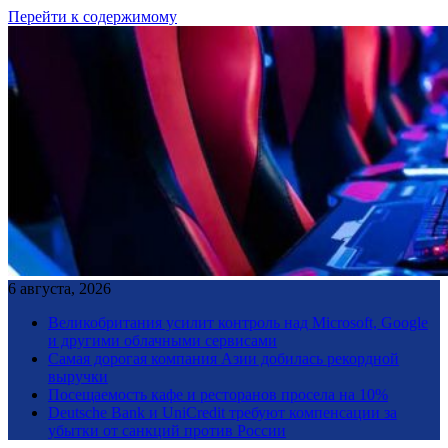
Перейти к содержимому
6 августа, 2026
Великобритания усилит контроль над Microsoft, Google
и другими облачными сервисами
Самая дорогая компания Азии добилась рекордной
выручки
Посещаемость кафе и ресторанов просела на 10%
Deutsche Bank и UniCredit требуют компенсации за
убытки от санкций против России