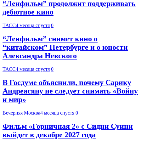
“Ленфильм” продолжит поддерживать
дебютное кино
ТАСС
4 месяца спустя
0
“Ленфильм” снимет кино о
“китайском” Петербурге и о юности
Александра Невского
ТАСС
4 месяца спустя
0
В Госдуме объяснили, почему Сарику
Андреасяну не следует снимать «Войну
и мир»
Вечерняя Москва
4 месяца спустя
0
Фильм «Горничная 2» с Сидни Суини
выйдет в декабре 2027 года