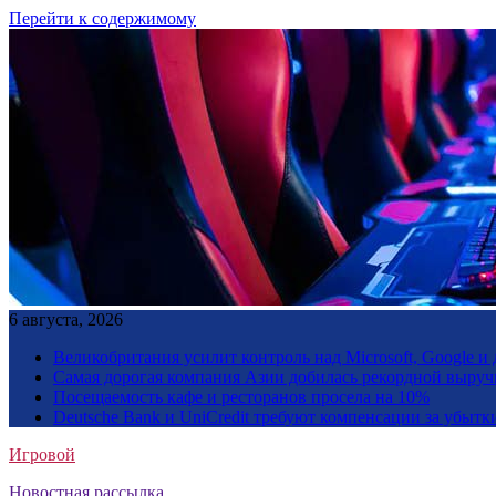
Перейти к содержимому
6 августа, 2026
Великобритания усилит контроль над Microsoft, Google 
Самая дорогая компания Азии добилась рекордной выруч
Посещаемость кафе и ресторанов просела на 10%
Deutsche Bank и UniCredit требуют компенсации за убытк
Игровой
Новостная рассылка