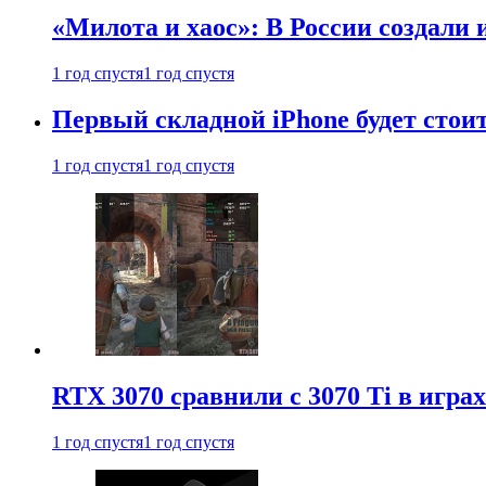
«Милота и хаос»: В России создали
1 год спустя
1 год спустя
Первый складной iPhone будет стоит
1 год спустя
1 год спустя
RTX 3070 сравнили с 3070 Ti в играх
1 год спустя
1 год спустя