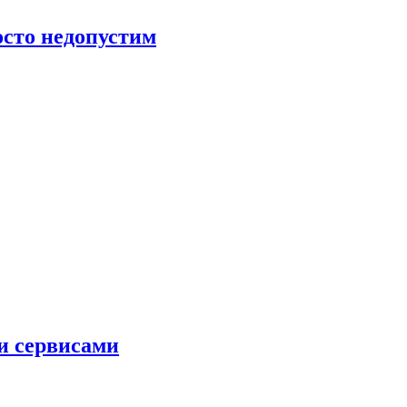
росто недопустим
и сервисами