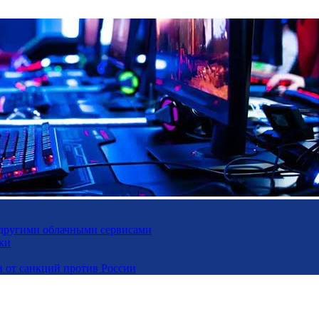
и другими облачными сервисами
ки
и от санкций против России