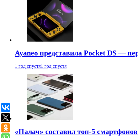
Ayaneo представила Pocket DS — пе
1 год спустя
1 год спустя
«Палач» составил топ-5 смартфонов