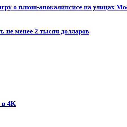
 игру о плюш-апокалипсисе на улицах М
ь не менее 2 тысяч долларов
 в 4K