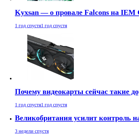
Kyxsan — о провале Falcons на IEM 
1 год спустя
1 год спустя
Почему видеокарты сейчас такие до
1 год спустя
1 год спустя
Великобритания усилит контроль на
3 недели спустя