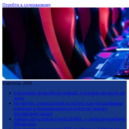
Перейти к содержимому
8 августа, 2026
6 полезных функций на Android, о которых вы могли не
знать
Не чат-бот, а прикладной ассистент: как AI-платформы
работают в промышленности и чего не хватает
российскому рынку
Alibaba представила Qwen3.8-Max — свою крупнейшую
ИИ-модель