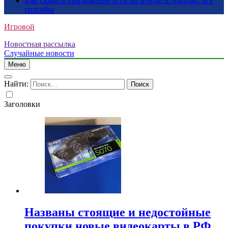
Как скачать приложение ВТБ на iPhone и Android: все
способы
Игровой
Новостная рассылка
Случайные новости
Меню
Найти:
Заголовки
Названы стоящие и недостойные
покупки новые видеокарты в РФ