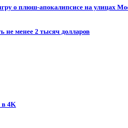
 игру о плюш-апокалипсисе на улицах М
ь не менее 2 тысяч долларов
 в 4K