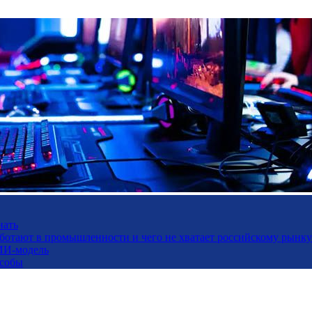
нать
работают в промышленности и чего не хватает российскому рынку
ИИ-модель
особы