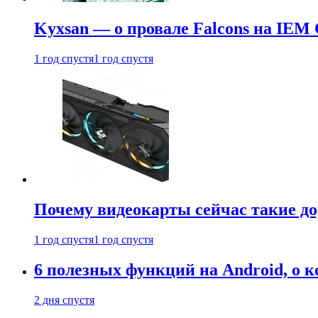
Kyxsan — о провале Falcons на IEM 
1 год спустя
1 год спустя
Почему видеокарты сейчас такие до
1 год спустя
1 год спустя
6 полезных функций на Android, о к
2 дня спустя