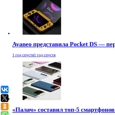
Ayaneo представила Pocket DS — пе
1 год спустя
1 год спустя
«Палач» составил топ-5 смартфонов