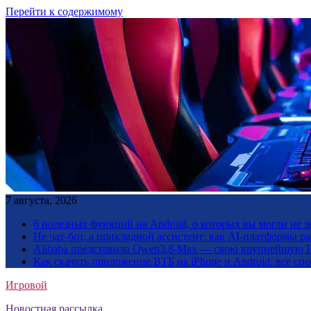
Перейти к содержимому
7 августа, 2026
6 полезных функций на Android, о которых вы могли не з
Не чат-бот, а прикладной ассистент: как AI-платформы 
Alibaba представила Qwen3.8-Max — свою крупнейшую 
Как скачать приложение ВТБ на iPhone и Android: все сп
Игровой
Новостная рассылка