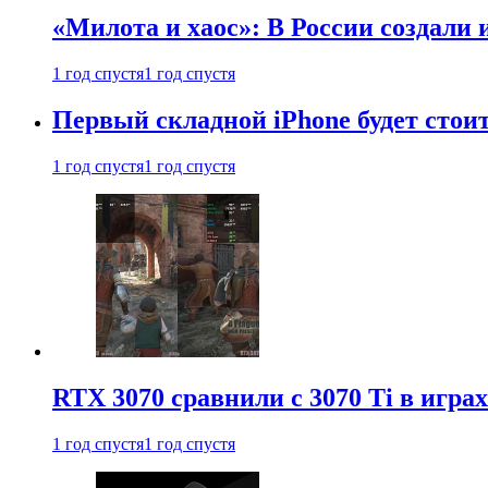
«Милота и хаос»: В России создали
1 год спустя
1 год спустя
Первый складной iPhone будет стоит
1 год спустя
1 год спустя
RTX 3070 сравнили с 3070 Ti в играх
1 год спустя
1 год спустя