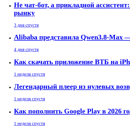
Не чат-бот, а прикладной ассистен
рынку
3 дня спустя
Alibaba представила Qwen3.8-Max
4 дня спустя
Как скачать приложение ВТБ на iPho
1 неделя спустя
Легендарный плеер из нулевых воз
1 неделя спустя
Как пополнить Google Play в 2026 го
1 неделя спустя