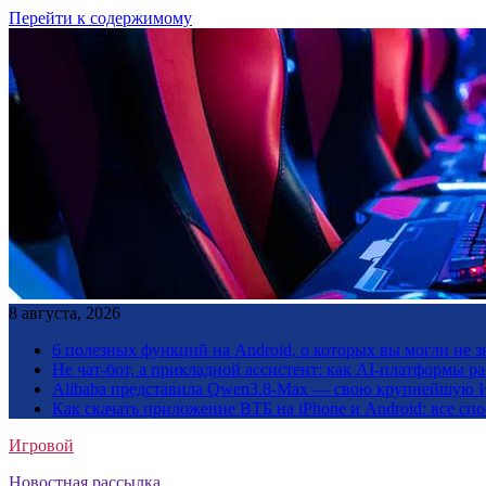
Перейти к содержимому
8 августа, 2026
6 полезных функций на Android, о которых вы могли не з
Не чат-бот, а прикладной ассистент: как AI-платформы 
Alibaba представила Qwen3.8-Max — свою крупнейшую 
Как скачать приложение ВТБ на iPhone и Android: все сп
Игровой
Новостная рассылка