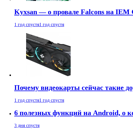
Kyxsan — о провале Falcons на IEM 
1 год спустя
1 год спустя
Почему видеокарты сейчас такие до
1 год спустя
1 год спустя
6 полезных функций на Android, о к
3 дня спустя