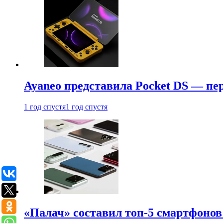
Ayaneo представила Pocket DS — пе
1 год спустя
1 год спустя
«Палач» составил топ-5 смартфонов