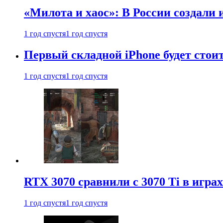
«Милота и хаос»: В России создали
1 год спустя
1 год спустя
Первый складной iPhone будет стоит
1 год спустя
1 год спустя
RTX 3070 сравнили с 3070 Ti в играх
1 год спустя
1 год спустя