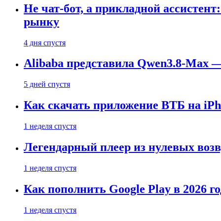
Не чат-бот, а прикладной ассистен
рынку
4 дня спустя
Alibaba представила Qwen3.8-Max
5 дней спустя
Как скачать приложение ВТБ на iPho
1 неделя спустя
Легендарный плеер из нулевых воз
1 неделя спустя
Как пополнить Google Play в 2026 го
1 неделя спустя