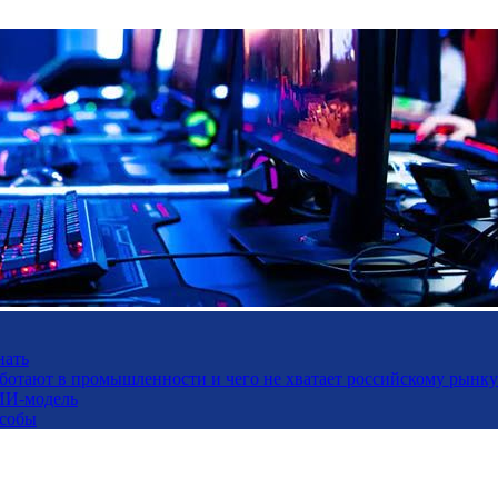
нать
работают в промышленности и чего не хватает российскому рынку
ИИ-модель
особы