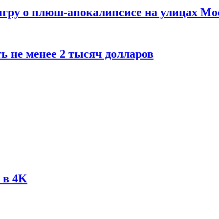
 игру о плюш-апокалипсисе на улицах М
ь не менее 2 тысяч долларов
 в 4K