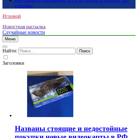
Как скачать приложение ВТБ на iPhone и Android: все
способы
Игровой
Новостная рассылка
Случайные новости
Меню
Найти:
Заголовки
Названы стоящие и недостойные
покупки новые видеокарты в РФ