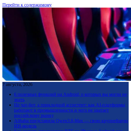
Перейти к содержимому
7 августа, 2026
6 полезных функций на Android, о которых вы могли не
знать
Не чат-бот, а прикладной ассистент: как AI-платформы
работают в промышленности и чего не хватает
российскому рынку
Alibaba представила Qwen3.8-Max — свою крупнейшую
ИИ-модель