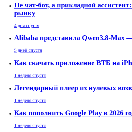
Не чат-бот, а прикладной ассистен
рынку
4 дня спустя
Alibaba представила Qwen3.8-Max
5 дней спустя
Как скачать приложение ВТБ на iPho
1 неделя спустя
Легендарный плеер из нулевых воз
1 неделя спустя
Как пополнить Google Play в 2026 го
1 неделя спустя