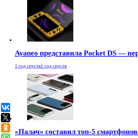
Ayaneo представила Pocket DS — пе
1 год спустя
1 год спустя
«Палач» составил топ-5 смартфонов