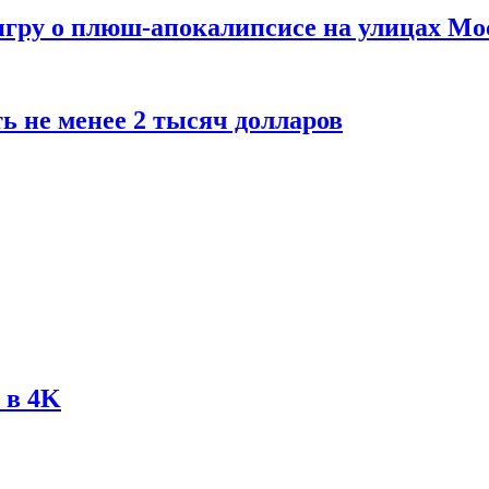
 игру о плюш-апокалипсисе на улицах М
ь не менее 2 тысяч долларов
 в 4K