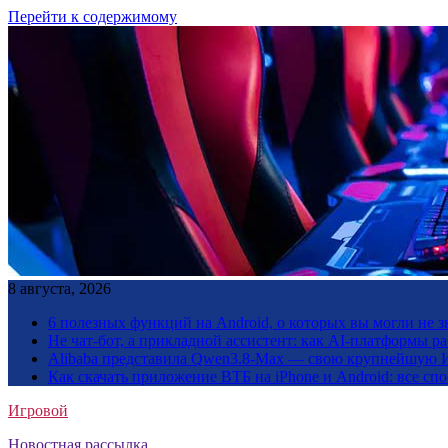
Перейти к содержимому
8 августа, 2026
6 полезных функций на Android, о которых вы могли не з
Не чат-бот, а прикладной ассистент: как AI-платформы 
Alibaba представила Qwen3.8-Max — свою крупнейшую 
Как скачать приложение ВТБ на iPhone и Android: все сп
Игровой
Новостная рассылка