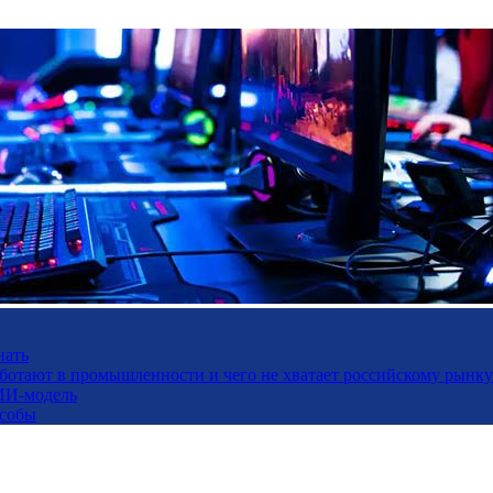
нать
работают в промышленности и чего не хватает российскому рынку
ИИ-модель
особы