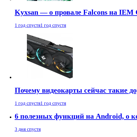
Kyxsan — о провале Falcons на IEM 
1 год спустя
1 год спустя
Почему видеокарты сейчас такие до
1 год спустя
1 год спустя
6 полезных функций на Android, о к
3 дня спустя