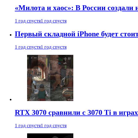
«Милота и хаос»: В России создали
1 год спустя
1 год спустя
Первый складной iPhone будет стоит
1 год спустя
1 год спустя
RTX 3070 сравнили с 3070 Ti в играх
1 год спустя
1 год спустя